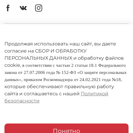
Соберите всю коллекцию оригинальных
дизайнерских игрушек от торговой марки Буди
Баса!
Мягкая игрушка Зайка Ми в розовом плаще
Личный кабинет
выполнена из невероятно мягкого материала,
очень приятного на ощупь.
Оферта
Продолжая использовать наш сайт, вы даете
Размер- 18 см
согласие на СБОР И ОБРАБОТКУ
Политика конфиденциальности
ПЕРСОНАЛЬНЫХ ДАННЫХ и обработку файлов
cookie,
в соответствии с частью 2 статьи 18.1 Федерального
Оплата и доставка
закона от 27.07.2006 года № 152-ФЗ «О защите персональных
данных», приказом Роскомнадзора от 24.02.2021 года №18,
Условия обмена и возврата
которые обеспечивают правильную работу
Реквизиты
сайта и соглашаетесь с нашей
Политикой
безопасности
О компании
Адреса магазинов
Мои заказы
Понятно