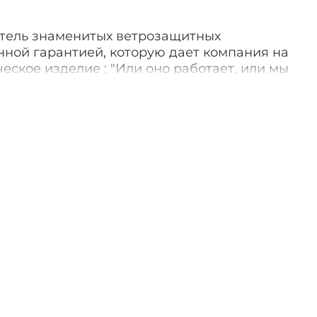
итель знаменитых ветрозащитных
нной гарантией, которую дает компания на
еское изделие : "Или оно работает, или мы
о". Обратите внимание на то, что
око известны в мире как престижный
коллекционирования: около 70-80% всех
пается в подарок.
аяся в 1932 году, длится и в наши дни. Их
ки не изменилась и так надежна, что
аснут на ветру и работают при хоть какой