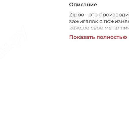
Описание
Zippo - это производ
зажигалок с пожизне
каждое свое металлич
починим его бесплатн
Показать полностью
зажигалки Zippo шир
аксессуар и предмет 
зажигалок Zippo поку
История Zippo, начавш
конструкция фактичес
зажигалки Zippo не г
погоде.