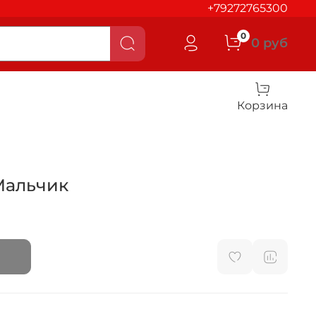
+79272765300
0
0 руб
Корзина
Мальчик