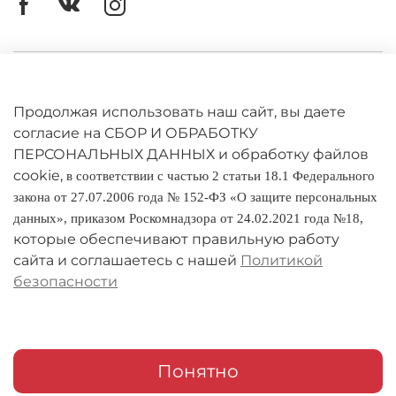
Личный кабинет
Оферта
Продолжая использовать наш сайт, вы даете
согласие на СБОР И ОБРАБОТКУ
Политика конфиденциальности
ПЕРСОНАЛЬНЫХ ДАННЫХ и обработку файлов
cookie,
в соответствии с частью 2 статьи 18.1 Федерального
Оплата и доставка
закона от 27.07.2006 года № 152-ФЗ «О защите персональных
данных», приказом Роскомнадзора от 24.02.2021 года №18,
Условия обмена и возврата
которые обеспечивают правильную работу
Реквизиты
сайта и соглашаетесь с нашей
Политикой
безопасности
О компании
Адреса магазинов
Мои заказы
Понятно