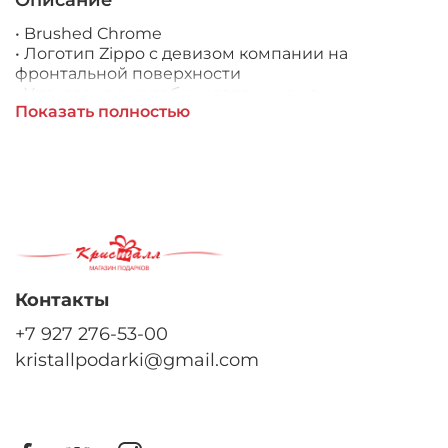
Описание
• Brushed Chrome
• Логотип Zippo с девизом компании на
фронтальной поверхности
• Упакована в коробку созданную из
Показать полностью
экологически чистых материалов
• Пожизненная гарантия
• Рекомендуем заправлять только
первоклассным топливом Zippo
Контакты
+7 927 276-53-00
kristallpodarki@gmail.com