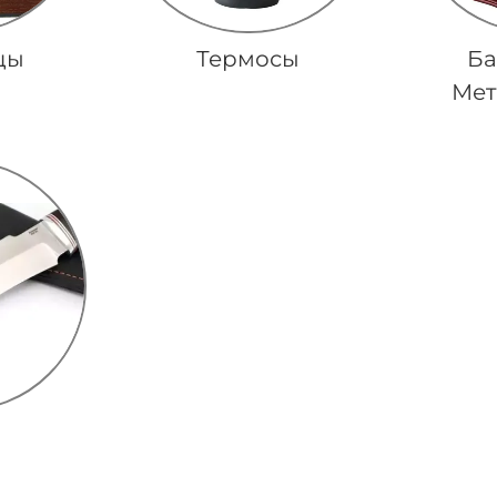
цы
Термосы
Ба
Мет