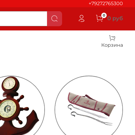
+79272765300
0
0 руб
Корзина