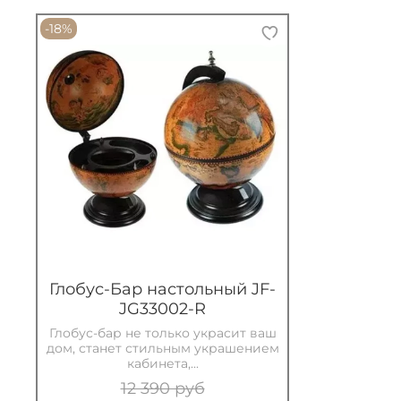
-18%
Глобус-Бар настольный JF-
JG33002-R
Глобус-бар не только украсит ваш
дом, станет стильным украшением
кабинета,...
12 390 руб