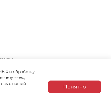
такты
27 276-53-00
kristallpodarki@gmail.com
НЫХ и обработку
альных данных»,
тесь с нашей
Понятно