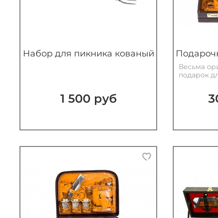
Набор для пикника кованый
Подарочн
Весьма ор
подарок д
1 500 руб
3