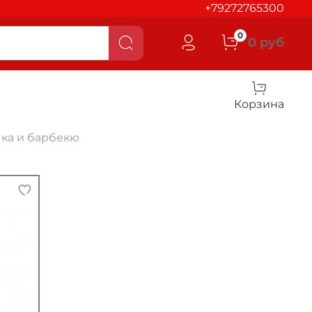
+79272765300
0
0 руб
Корзина
ка и барбекю