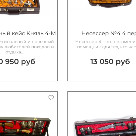
ый кейс Князь 4-М
Несессер №4 4 пер
игинальный и полезный
Несессер 4 - это незамен
ля любителей походов и
помощник для тех, кто част
отдыха...
0 950 руб
13 050 руб