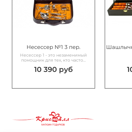
Несессер №1 3 пер.
Шашлычн
Несессер 1 - это незаменимый
помощник для тех, кто часто...
10 390 руб
1