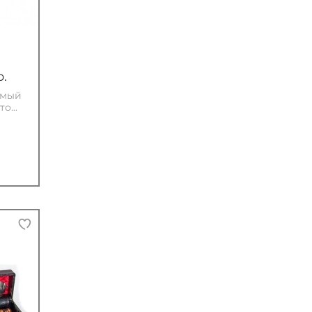
.
имый
о...