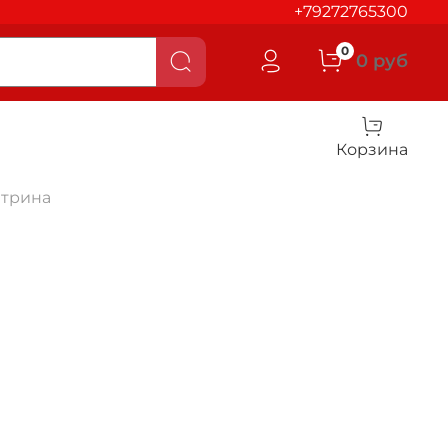
+79272765300
0
0 руб
Корзина
итрина