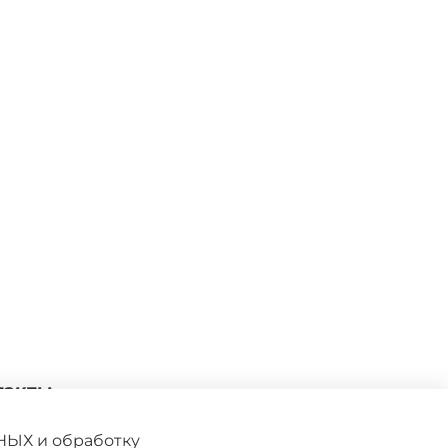
такты
27 276-53-00
kristallpodarki@gmail.com
НЫХ и обработку