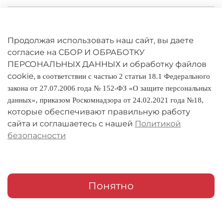
Личный кабинет
Оферта
Продолжая использовать наш сайт, вы даете
согласие на СБОР И ОБРАБОТКУ
Политика конфиденциальности
ПЕРСОНАЛЬНЫХ ДАННЫХ и обработку файлов
cookie,
в соответствии с частью 2 статьи 18.1 Федерального
Оплата и доставка
закона от 27.07.2006 года № 152-ФЗ «О защите персональных
данных», приказом Роскомнадзора от 24.02.2021 года №18,
Условия обмена и возврата
которые обеспечивают правильную работу
Реквизиты
сайта и соглашаетесь с нашей
Политикой
безопасности
О компании
Адреса магазинов
Мои заказы
Понятно