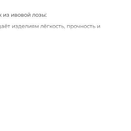
 из ивовой лозы:
аёт изделиям лёгкость, прочность и
терами вручную.
лиями должен быть бережным и
е повредить покрытие. Идеально
 моющие средства, воду умеренной
 салфетку.