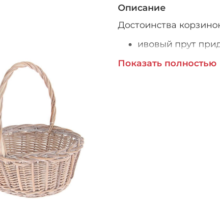
Описание
Достоинства корзинок
ивовый прут прид
долговечность;
Показать полностью
изготовлены мас
Уход за такими изде
осторожным, чтобы н
использовать жидкие
температуры и мягкую