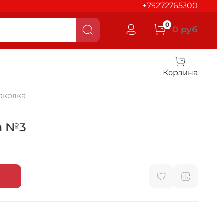
+79272765300
0
0 руб
Корзина
аковка
а №3