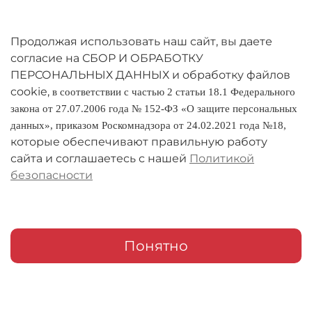
Личный кабинет
Оферта
Продолжая использовать наш сайт, вы даете
согласие на СБОР И ОБРАБОТКУ
Политика конфиденциальности
ПЕРСОНАЛЬНЫХ ДАННЫХ и обработку файлов
cookie,
в соответствии с частью 2 статьи 18.1 Федерального
Оплата и доставка
закона от 27.07.2006 года № 152-ФЗ «О защите персональных
данных», приказом Роскомнадзора от 24.02.2021 года №18,
Условия обмена и возврата
которые обеспечивают правильную работу
Реквизиты
сайта и соглашаетесь с нашей
Политикой
безопасности
О компании
Адреса магазинов
Мои заказы
Понятно