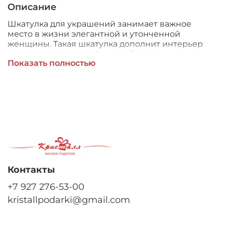
Описание
Шкатулка для украшений занимает важное
место в жизни элегантной и утонченной
женщины. Такая шкатулка дополнит интерьер
изысканной вещицей и позаботится о
Показать полностью
сохранности любимых украшений.
Контакты
+7 927 276-53-00
kristallpodarki@gmail.com