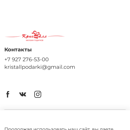
Контакты
+7 927 276-53-00
kristallpodarki@gmail.com
Личный кабинет
Оферта
Продолжая использовать наш сайт, вы даете