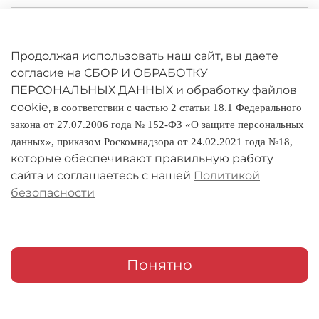
Личный кабинет
Оферта
Продолжая использовать наш сайт, вы даете
согласие на СБОР И ОБРАБОТКУ
Политика конфиденциальности
ПЕРСОНАЛЬНЫХ ДАННЫХ и обработку файлов
cookie,
в соответствии с частью 2 статьи 18.1 Федерального
Оплата и доставка
закона от 27.07.2006 года № 152-ФЗ «О защите персональных
данных», приказом Роскомнадзора от 24.02.2021 года №18,
Условия обмена и возврата
которые обеспечивают правильную работу
Реквизиты
сайта и соглашаетесь с нашей
Политикой
безопасности
О компании
Адреса магазинов
Мои заказы
Понятно