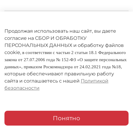
Личный кабинет
Оферта
Продолжая использовать наш сайт, вы даете
согласие на СБОР И ОБРАБОТКУ
Политика конфиденциальности
ПЕРСОНАЛЬНЫХ ДАННЫХ и обработку файлов
cookie,
в соответствии с частью 2 статьи 18.1 Федерального
Оплата и доставка
закона от 27.07.2006 года № 152-ФЗ «О защите персональных
данных», приказом Роскомнадзора от 24.02.2021 года №18,
Условия обмена и возврата
которые обеспечивают правильную работу
Реквизиты
сайта и соглашаетесь с нашей
Политикой
безопасности
О компании
Адреса магазинов
Мои заказы
Понятно