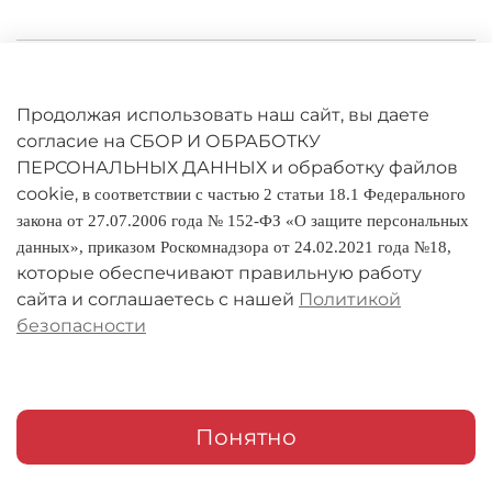
Личный кабинет
Оферта
Продолжая использовать наш сайт, вы даете
согласие на СБОР И ОБРАБОТКУ
Политика конфиденциальности
ПЕРСОНАЛЬНЫХ ДАННЫХ и обработку файлов
cookie,
в соответствии с частью 2 статьи 18.1 Федерального
Оплата и доставка
закона от 27.07.2006 года № 152-ФЗ «О защите персональных
данных», приказом Роскомнадзора от 24.02.2021 года №18,
Условия обмена и возврата
которые обеспечивают правильную работу
Реквизиты
сайта и соглашаетесь с нашей
Политикой
безопасности
О компании
Адреса магазинов
Мои заказы
Понятно