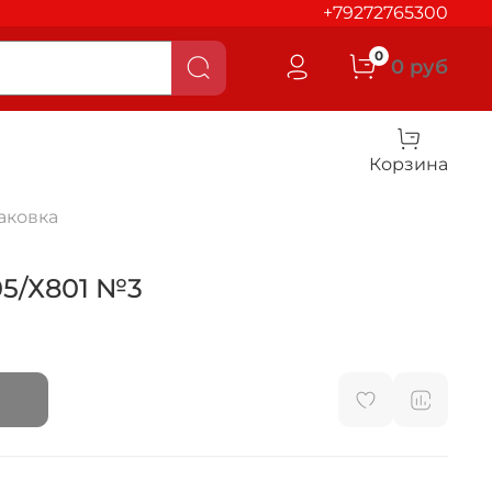
+79272765300
0
0 руб
Корзина
аковка
05/Х801 №3