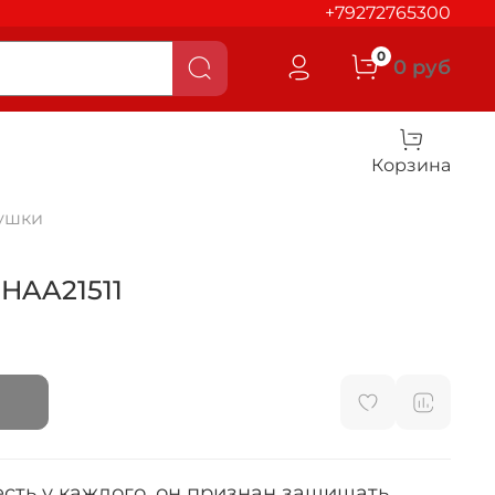
+79272765300
0
0 руб
Корзина
ушки
 HAA21511
 есть у каждого, он признан защищать