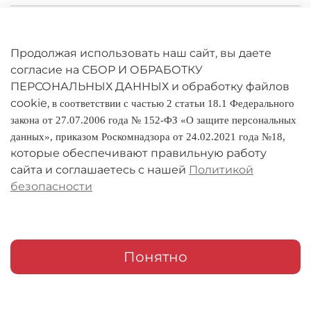
Личный кабинет
Оферта
Продолжая использовать наш сайт, вы даете
согласие на СБОР И ОБРАБОТКУ
Политика конфиденциальности
ПЕРСОНАЛЬНЫХ ДАННЫХ и обработку файлов
cookie,
в соответствии с частью 2 статьи 18.1 Федерального
Оплата и доставка
закона от 27.07.2006 года № 152-ФЗ «О защите персональных
данных», приказом Роскомнадзора от 24.02.2021 года №18,
Условия обмена и возврата
которые обеспечивают правильную работу
Реквизиты
сайта и соглашаетесь с нашей
Политикой
безопасности
О компании
Адреса магазинов
Мои заказы
Понятно