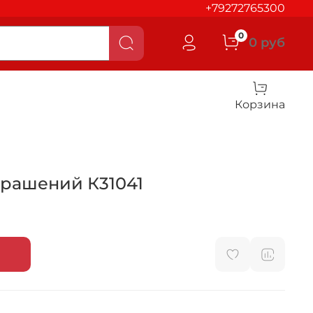
+79272765300
0
0 руб
Корзина
крашений К31041