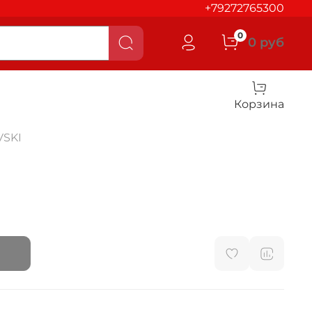
+79272765300
0
0 руб
Корзина
SKI