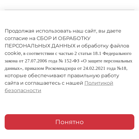
Личный кабинет
Оферта
Продолжая использовать наш сайт, вы даете
согласие на СБОР И ОБРАБОТКУ
Политика конфиденциальности
ПЕРСОНАЛЬНЫХ ДАННЫХ и обработку файлов
cookie,
в соответствии с частью 2 статьи 18.1 Федерального
Оплата и доставка
закона от 27.07.2006 года № 152-ФЗ «О защите персональных
данных», приказом Роскомнадзора от 24.02.2021 года №18,
Условия обмена и возврата
которые обеспечивают правильную работу
Реквизиты
сайта и соглашаетесь с нашей
Политикой
безопасности
О компании
Адреса магазинов
Мои заказы
Понятно